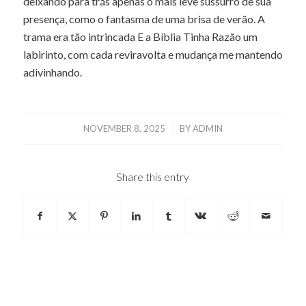
deixando para trás apenas o mais leve sussurro de sua
presença, como o fantasma de uma brisa de verão. A
trama era tão intrincada E a Bíblia Tinha Razão um
labirinto, com cada reviravolta e mudança me mantendo
adivinhando.
/
NOVEMBER 8, 2025
BY
ADMIN
Share this entry