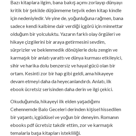
Bazı kitaplara ilgim, bana bakış açımı zorlayıp dünyayı
kritik bir şekilde düşünmeme teşvik eden kitap kindle
için nedeniyledir. Ve yine de, yoğunluğuna rağmen, bana
sadece kendi kalbime dair verdiği içgörü için minnettar
olduğum bir yolculuktu. Yazarın farklı olay örgüleri ve
hikaye çizgilerini bir araya getirmesini sevdim,
sürprizler ve beklenmedik dönüşlerle dolu zengin ve
karmaşık bir anlatı yarattı ve dünya kurması etkileyici,
sihir ve harika dolu benzersiz ve hayal gücü olan bir
ortam. Kesinti zor bir hap gibi geldi, ama hikayeye
devam etmeyi daha da heyecanlandırdı. Anlatı, ilk
ebook ücretsiz serisinden daha derin ve ilgi çekici.
Okuduğumda, hikayeyi ilk elden yaşadığımı
Cehennemde Balo Geceleri derinden kişisel hissedilen
bir yaşantı, içgüdüsel ve yoğun bir deneyim. Romanın
ebooks pdf ücretsiz takdir ettim, zor ve karmaşık
temalarla başa kitapları istekliliği.