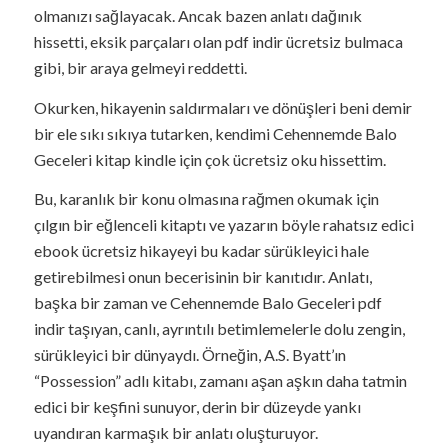
olmanızı sağlayacak. Ancak bazen anlatı dağınık
hissetti, eksik parçaları olan pdf indir ücretsiz bulmaca
gibi, bir araya gelmeyi reddetti.
Okurken, hikayenin saldırmaları ve dönüşleri beni demir
bir ele sıkı sıkıya tutarken, kendimi Cehennemde Balo
Geceleri kitap kindle için çok ücretsiz oku hissettim.
Bu, karanlık bir konu olmasına rağmen okumak için
çılgın bir eğlenceli kitaptı ve yazarın böyle rahatsız edici
ebook ücretsiz hikayeyi bu kadar sürükleyici hale
getirebilmesi onun becerisinin bir kanıtıdır. Anlatı,
başka bir zaman ve Cehennemde Balo Geceleri pdf
indir taşıyan, canlı, ayrıntılı betimlemelerle dolu zengin,
sürükleyici bir dünyaydı. Örneğin, A.S. Byatt’ın
“Possession” adlı kitabı, zamanı aşan aşkın daha tatmin
edici bir keşfini sunuyor, derin bir düzeyde yankı
uyandıran karmaşık bir anlatı oluşturuyor.