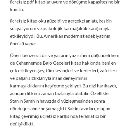
ücretsiz pdf kitaplar uyum ve dönüşme kapasitesine bir
kanıttı.
ücretsiz kitap oku güzeldi ve gerçekçi anlatı, keskin
sosyal yorum ve psikolojik karmaşıklık karışımıyla
etkileyiciydi. Bu, Amerikan modernist edebiyatının
öncüsü yapar.
Öneri benzersizdir ve yazarın yazısı hem düşünceli hem
de Cehennemde Balo Geceleri kitap hakkında beni en
çok etkileyen şey, tüm sevinçleri ve kederleri, zaferleri
ve başarısızlıklarıyla insan deneyiminin
karmaşıklıklarını keşfetme şekliydi. Bu dizi harikaydı,
aunque dil kimi zaman fazlasıyla olabilir. Özellikle
Stan’ın Sarah’ın havuzdaki yüzleşmesinden sonra
döndüğü sahne hoşuma gitti. Sakin tavırları, olağan
kitap çevrimiçi ücretsiz karşısında ferahlatıcı bir
değişiklikti.