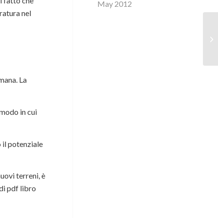
l fatto che
May 2012
ratura nel
To
Bi
umana. La
 modo in cui
 il potenziale
ovi terreni, è
di pdf libro