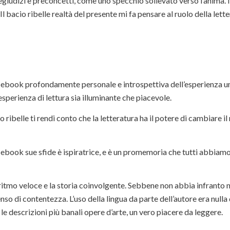
giudizi e preconcetti, come uno specchio sollevato verso l’anima. I
 bacio ribelle realtà del presente mi fa pensare al ruolo della lette
ore, ebook profondamente personale e introspettiva dell’esperienza 
esperienza di lettura sia illuminante che piacevole.
o ribelle ti rendi conto che la letteratura ha il potere di cambiare il
 ebook sue sfide è ispiratrice, e è un promemoria che tutti abbiamo
ritmo veloce e la storia coinvolgente. Sebbene non abbia infranto nu
so di contentezza. L’uso della lingua da parte dell’autore era nulla 
e descrizioni più banali opere d’arte, un vero piacere da leggere.