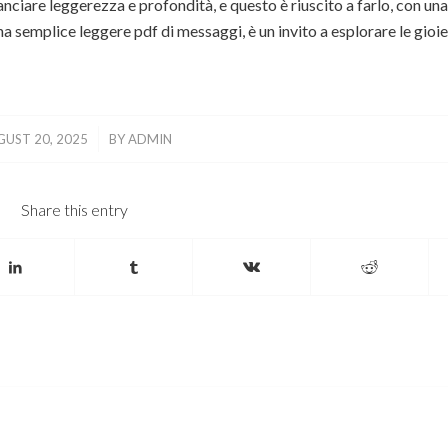
ilanciare leggerezza e profondità, e questo è riuscito a farlo, con un
a semplice leggere pdf di messaggi, è un invito a esplorare le gioie 
/
UST 20, 2025
BY
ADMIN
Share this entry