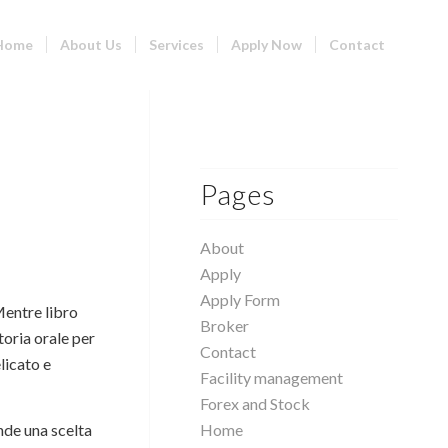
Home
About Us
Services
Apply Now
Contact
Pages
About
Apply
Apply Form
Mentre libro
Broker
toria orale per
Contact
licato e
Facility management
Forex and Stock
ende una scelta
Home