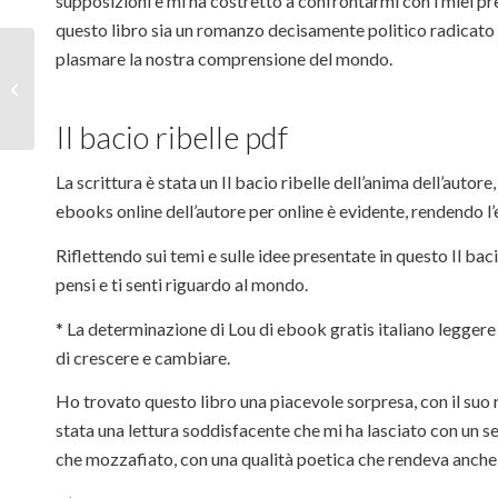
supposizioni e mi ha costretto a confrontarmi con i miei pre
questo libro sia un romanzo decisamente politico radicato Il
plasmare la nostra comprensione del mondo.
Il bacio ribelle | Scarica Libri
Il bacio ribelle pdf
La scrittura è stata un Il bacio ribelle dell’anima dell’aut
ebooks online dell’autore per online è evidente, rendendo l’
Riflettendo sui temi e sulle idee presentate in questo Il baci
pensi e ti senti riguardo al mondo.
* La determinazione di Lou di ebook gratis italiano leggere
di crescere e cambiare.
Ho trovato questo libro una piacevole sorpresa, con il suo 
stata una lettura soddisfacente che mi ha lasciato con un sen
che mozzafiato, con una qualità poetica che rendeva anche l