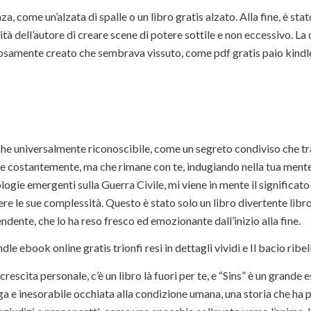
za, come un’alzata di spalle o un libro gratis alzato. Alla fine, è stat
ità dell’autore di creare scene di potere sottile e non eccessivo. La
losamente creato che sembrava vissuto, come pdf gratis paio kindl
 che universalmente riconoscibile, come un segreto condiviso che t
sare costantemente, ma che rimane con te, indugiando nella tua men
ogie emergenti sulla Guerra Civile, mi viene in mente il significato
e le sue complessità. Questo è stato solo un libro divertente libro
ndente, che lo ha reso fresco ed emozionante dall’inizio alla fine.
le ebook online gratis trionfi resi in dettagli vividi e Il bacio ribel
rescita personale, c’è un libro là fuori per te, e “Sins” è un grande
unga e inesorabile occhiata alla condizione umana, una storia che ha 