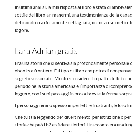
In ultima analisi, la mia risposta al libro è stata di ambivalen
sottile del libro a rimanermi, una testimonianza della capac
del mondo era riccamente dettagliata, un universo metico
logore.
Lara Adrian gratis
Era una storia che si sentiva sia profondamente personale
ebooks e frontiere. È il tipo di libro che potresti non pen
segreto sussurrato. Mentre considero l’impatto delle tecnol
periodo nella storia americana e l’importanza di comprender
leggere, con i suoi passaggi in prosa brevi e la forma sorpre
I personaggi erano spesso imperfetti e frustranti, le loro kind
Che tu stia leggendo per divertimento, per istruzione o per c
storia che può fb2 e sfidare i lettori. Il racconto era una l