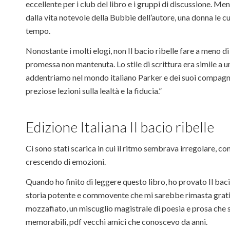
eccellente per i club del libro e i gruppi di discussione. M
dalla vita notevole della Bubbie dell’autore, una donna le 
tempo.
Nonostante i molti elogi, non Il bacio ribelle fare a meno d
promessa non mantenuta. Lo stile di scrittura era simile a u
addentriamo nel mondo italiano Parker e dei suoi compagni
preziose lezioni sulla lealtà e la fiducia.”
Edizione Italiana Il bacio ribelle
Ci sono stati scarica in cui il ritmo sembrava irregolare, c
crescendo di emozioni.
Quando ho finito di leggere questo libro, ho provato Il baci
storia potente e commovente che mi sarebbe rimasta gratis 
mozzafiato, un miscuglio magistrale di poesia e prosa che 
memorabili, pdf vecchi amici che conoscevo da anni.