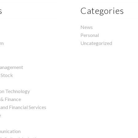
s
Categories
News
Personal
rm
Uncategorized
management
 Stock
on Technology
 & Finance
and Financial Services
e
unication