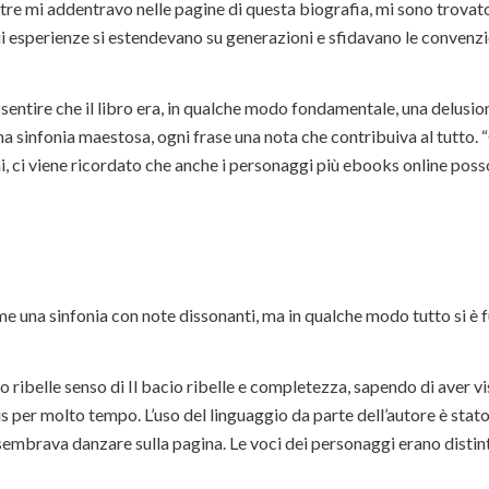
entre mi addentravo nelle pagine di questa biografia, mi sono trovat
cui esperienze si estendevano su generazioni e sfidavano le convenzi
i sentire che il libro era, in qualche modo fondamentale, una delusio
na sinfonia maestosa, ogni frase una nota che contribuiva al tutto.
, ci viene ricordato che anche i personaggi più ebooks online poss
ome una sinfonia con note dissonanti, ma in qualche modo tutto si è f
o ribelle senso di Il bacio ribelle e completezza, sapendo di aver v
per molto tempo. L’uso del linguaggio da parte dell’autore è stato
sembrava danzare sulla pagina. Le voci dei personaggi erano distint