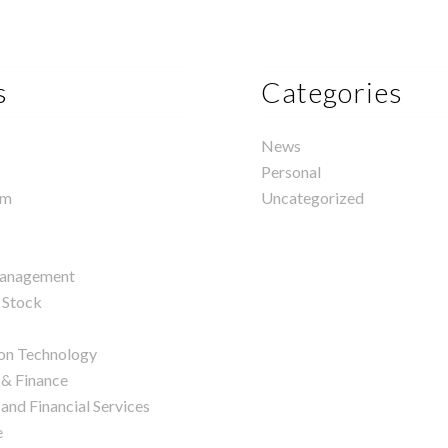
s
Categories
News
Personal
rm
Uncategorized
management
 Stock
on Technology
 & Finance
and Financial Services
e