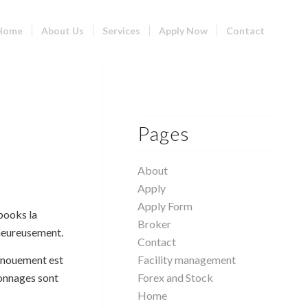
Home
About Us
Services
Apply Now
Contact
Pages
About
Apply
Apply Form
ebooks la
Broker
 heureusement.
Contact
dénouement est
Facility management
sonnages sont
Forex and Stock
Home