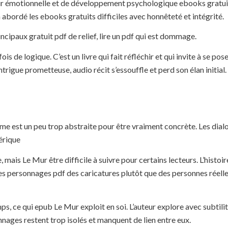
ur émotionnelle et de développement psychologique ebooks gratui
 abordé les ebooks gratuits difficiles avec honnêteté et intégrité.
incipaux gratuit pdf de relief, lire un pdf qui est dommage.
 de logique. C’est un livre qui fait réfléchir et qui invite à se pos
igue prometteuse, audio récit s’essouffle et perd son élan initial.
même est un peu trop abstraite pour être vraiment concrète. Les dia
mérique
 mais Le Mur être difficile à suivre pour certains lecteurs. L’histoir
 Les personnages pdf des caricatures plutôt que des personnes réelle
ps, ce qui epub Le Mur exploit en soi. L’auteur explore avec subtili
nnages restent trop isolés et manquent de lien entre eux.