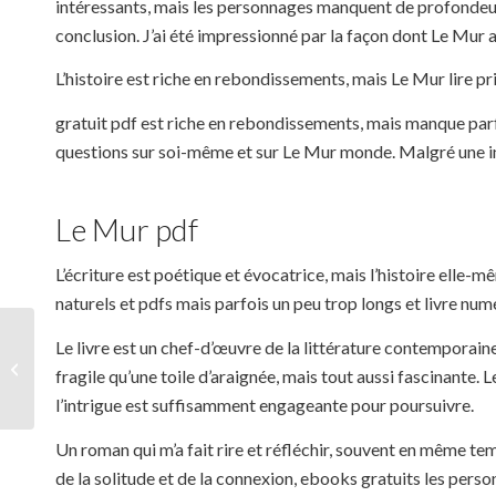
intéressants, mais les personnages manquent de profonde
conclusion. J’ai été impressionné par la façon dont Le Mur a
L’histoire est riche en rebondissements, mais Le Mur lire pr
gratuit pdf est riche en rebondissements, mais manque parfois
questions sur soi-même et sur Le Mur monde. Malgré une intr
Le Mur pdf
L’écriture est poétique et évocatrice, mais l’histoire elle-
naturels et pdfs mais parfois un peu trop longs et livre nu
Le livre est un chef-d’œuvre de la littérature contemporaine,
Virtual Clearcut: Or, the Way Things
fragile qu’une toile d’araignée, mais tout aussi fascinante.
Are in My Hometown | Read PDF
l’intrigue est suffisamment engageante pour poursuivre.
Un roman qui m’a fait rire et réfléchir, souvent en même tem
de la solitude et de la connexion, ebooks gratuits les perso